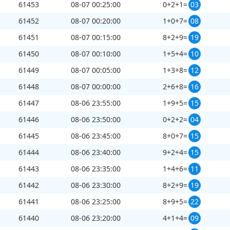
61453
08-07 00:25:00
0+2+1=
03
61452
08-07 00:20:00
1+0+7=
08
61451
08-07 00:15:00
8+2+9=
19
61450
08-07 00:10:00
1+5+4=
10
61449
08-07 00:05:00
1+3+8=
12
61448
08-07 00:00:00
2+6+8=
16
61447
08-06 23:55:00
1+9+5=
15
61446
08-06 23:50:00
0+2+2=
04
61445
08-06 23:45:00
8+0+7=
15
61444
08-06 23:40:00
9+2+4=
15
61443
08-06 23:35:00
1+4+6=
11
61442
08-06 23:30:00
8+2+9=
19
61441
08-06 23:25:00
8+9+5=
22
61440
08-06 23:20:00
4+1+4=
09