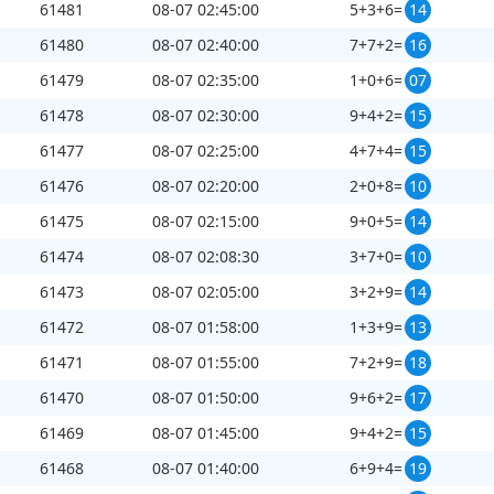
61481
08-07 02:45:00
5+3+6=
14
刷新
截止第
61523
期开奖：
103
秒
61480
08-07 02:40:00
7+7+2=
16
61479
08-07 02:35:00
1+0+6=
07
61478
08-07 02:30:00
9+4+2=
15
61477
08-07 02:25:00
4+7+4=
15
61476
08-07 02:20:00
2+0+8=
10
61475
08-07 02:15:00
9+0+5=
14
61474
08-07 02:08:30
3+7+0=
10
61473
08-07 02:05:00
3+2+9=
14
61472
08-07 01:58:00
1+3+9=
13
61471
08-07 01:55:00
7+2+9=
18
61470
08-07 01:50:00
9+6+2=
17
61469
08-07 01:45:00
9+4+2=
15
61468
08-07 01:40:00
6+9+4=
19