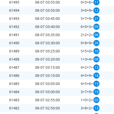
61495
08-07 03:55:00
0+5+6=
11
61494
08-07 03:50:00
3+0+9=
12
61493
08-07 03:45:00
5+7+9=
21
61492
08-07 03:40:00
6+0+3=
09
61491
08-07 03:35:00
2+2+2=
06
第
61522
开奖结果
61490
08-07 03:30:00
9+8+9=
26
61489
08-07 03:25:00
5+5+0=
10
61488
08-07 03:20:00
1+3+4=
08
61487
08-07 03:15:00
4+2+7=
13
61486
08-07 03:10:00
4+5+9=
18
+
+
=
6
7
7
20
61485
08-07 03:05:00
4+5+6=
15
61484
08-07 03:00:00
3+7+9=
19
61483
08-07 02:55:00
1+0+2=
03
61482
08-07 02:50:00
3+8+2=
13